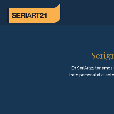
Serigr
En SeriArt21 tenemos u
trato personal al client